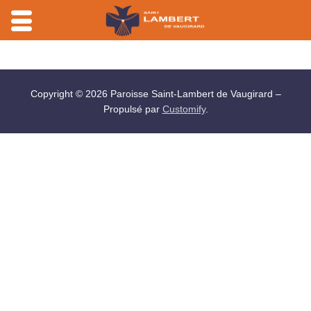
Aller
au
contenu
Copyright © 2026 Paroisse Saint-Lambert de Vaugirard –
Propulsé par
Customify
.