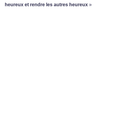
Comme le disait Robert Baden-Powell, fondateur du
scoutisme, «
vous devez tâcher dans la vie d’être
heureux et rendre les autres heureux
»