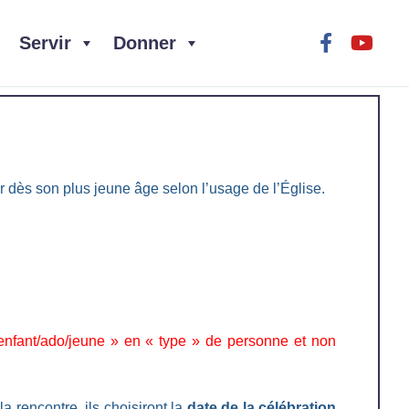
Servir
Donner
er dès son plus jeune âge selon l’usage de l’Église.
 enfant/ado/jeune » en « type » de personne et non
la rencontre, ils choisiront la
date de la célébration