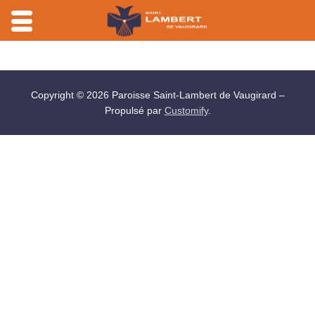
Aller
au
contenu
Copyright © 2026 Paroisse Saint-Lambert de Vaugirard –
Propulsé par
Customify
.