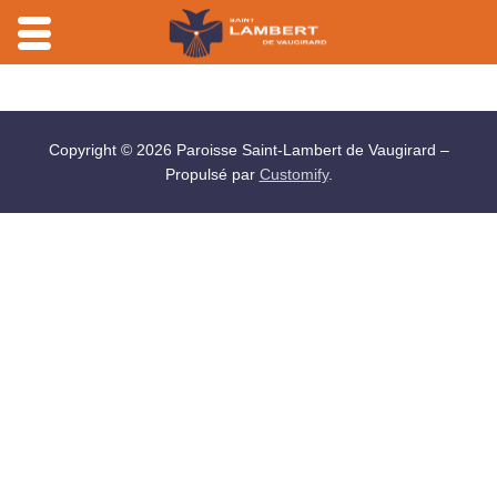
Aller
au
contenu
Copyright © 2026 Paroisse Saint-Lambert de Vaugirard –
Propulsé par
Customify
.