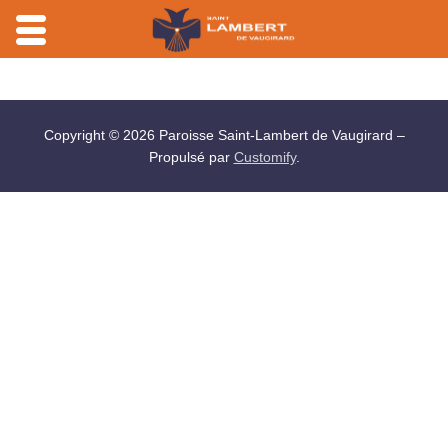
Aller
au
contenu
Copyright © 2026 Paroisse Saint-Lambert de Vaugirard –
Propulsé par
Customify
.