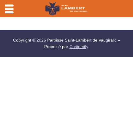
Aller
au
contenu
Copyright © 2026 Paroisse Saint-Lambert de Vaugirard –
Propulsé par
Customify
.