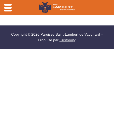
Aller
au
contenu
Copyright © 2026 Paroisse Saint-Lambert de Vaugirard –
Propulsé par
Customify
.