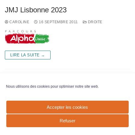
JMJ Lisbonne 2023
CAROLINE
16 SEPTEMBRE 2011
DROITE
LIRE LA SUITE →
Nous utilisons des cookies pour optimiser notre site web.
Copyright © 2026 Paroisse Saint-Lambert de Vaugirard –
Accepter les cookies
Propulsé par
Customify
.
Refuser