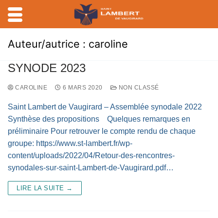
Aller
Auteur/autrice :
caroline
au
contenu
SYNODE 2023
CAROLINE
6 MARS 2020
NON CLASSÉ
Saint Lambert de Vaugirard – Assemblée synodale 2022
Synthèse des propositions Quelques remarques en
préliminaire Pour retrouver le compte rendu de chaque
groupe: https://www.st-lambert.fr/wp-
content/uploads/2022/04/Retour-des-rencontres-
synodales-sur-saint-Lambert-de-Vaugirard.pdf…
LIRE LA SUITE →